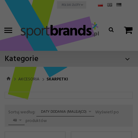
currency_h
POLSKI ZŁOTY
Kategorie
AKCESORIA
SKARPETKI
sort
pop
Sortuj według:
Wyświetl po
DATY DODANIA (MALEJĄCO)
produktów
48