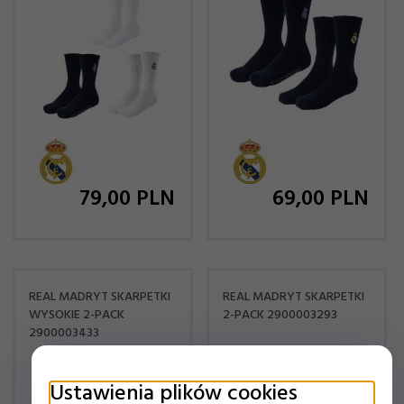
79,
00
PLN
69,
00
PLN
REAL MADRYT SKARPETKI
REAL MADRYT SKARPETKI
WYSOKIE 2-PACK
2-PACK 2900003293
2900003433
Ustawienia plików cookies