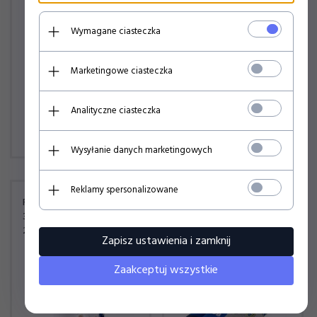
Wymagane ciasteczka
Marketingowe ciasteczka
Analityczne ciasteczka
69,
00
PLN
49,
00
PLN
Wysyłanie danych marketingowych
Reklamy spersonalizowane
REAL MADRYT SKARPETKI
REAL MADRYT SKARPETKI
3-PACK GIFT BOX
JUNIOR ANTYPOŚLIZGOWE
2900003004
ZIMOWE 2-PACK
Zapisz ustawienia i zamknij
2900003011
Zaakceptuj wszystkie