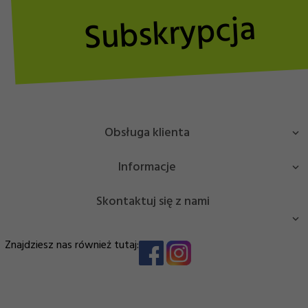
Subskrypcja
Obsługa klienta
Informacje
Skontaktuj się z nami
Masz pytanie bądź potrzebujesz pomocy? Zadzwoń lub
Znajdziesz nas również tutaj:
napisz!
EDJ Trade Sp. z o.o.
NIP: 7963025204
info@sportbrands.pl
Stanisława Zbrowskiego
112H lok.U6