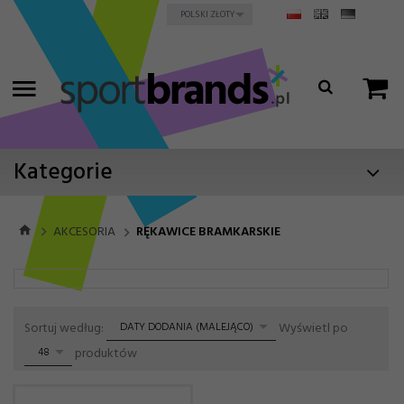
currency_h
POLSKI ZŁOTY
Kategorie
AKCESORIA
RĘKAWICE BRAMKARSKIE
sort
pop
Sortuj według:
Wyświetl po
DATY DODANIA (MALEJĄCO)
produktów
48