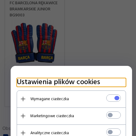
FC BARCELONA RĘKAWICE
BRAMKARSKIE JUNIOR
BG9003
Ustawienia plików cookies
89,
00
PLN
Wymagane ciasteczka
Marketingowe ciasteczka
Obsługujemy płatności:
Analityczne ciasteczka