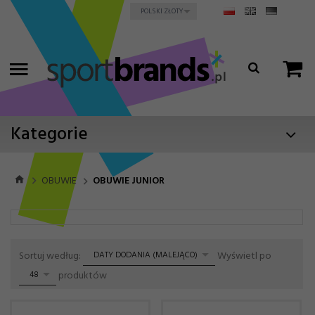
currency_h
POLSKI ZŁOTY
Kategorie
OBUWIE
OBUWIE JUNIOR
sort
pop
Sortuj według:
Wyświetl po
DATY DODANIA (MALEJĄCO)
produktów
48