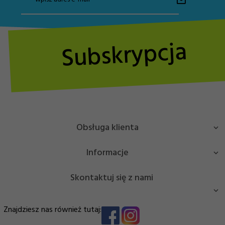
Subskrypcja
Obsługa klienta
Informacje
Skontaktuj się z nami
Masz pytanie bądź potrzebujesz pomocy? Zadzwoń lub
Znajdziesz nas również tutaj:
napisz!
EDJ Trade Sp. z o.o.
NIP: 7963025204