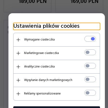
189,
00
PLN
169,
00
PLN
Ustawienia plików cookies
REAL MADRYT OBUWIE
REAL MADRYT OBUWIE
DOMOWE KAPCIE CFRM8
DOMOWE KAPCIE CFRM14
Wymagane ciasteczka
Marketingowe ciasteczka
Analityczne ciasteczka
Wysyłanie danych marketingowych
Reklamy spersonalizowane
159,
00
PLN
159,
00
PLN