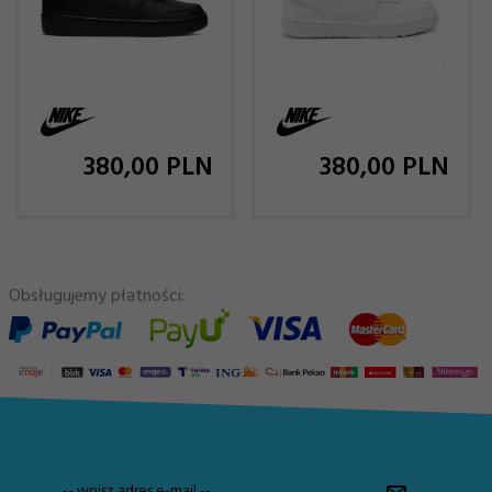
380,
00
PLN
380,
00
PLN
Obsługujemy płatności:
-- wpisz adres e-mail --