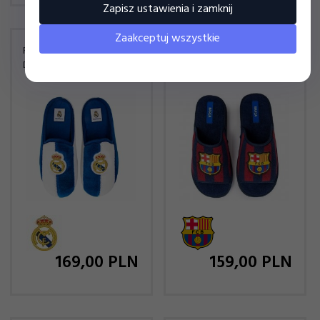
Zapisz ustawienia i zamknij
Zaakceptuj wszystkie
REAL MADRYT OBUWIE
FC BARCELONA OBUWIE
DOMOWE KAPCIE CFRM11
DOMOWE KAPCIE CFA16-
IV20
169,
00
PLN
159,
00
PLN