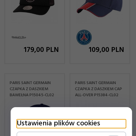
179,
00
PLN
109,
00
PLN
PARIS SAINT GERMAIN
PARIS SAINT GERMAIN
CZAPKA Z DASZKIEM
CZAPKA Z DASZKIEM CAP
BAWEŁNA P15045-CL02
ALL-OVER P15384-CL02
Ustawienia plików cookies