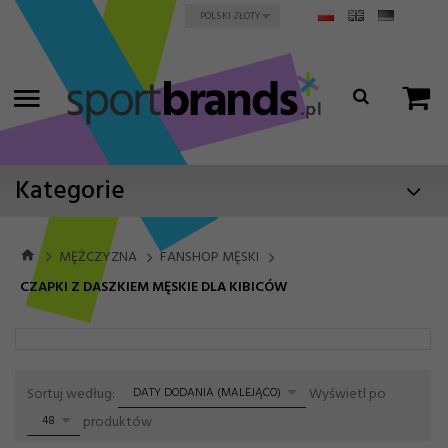
currency_h
POLSKI ZŁOTY
Kategorie
MĘŻCZYZNA
FANSHOP MĘSKI
CZAPKI Z DASZKIEM MĘSKIE DLA KIBICÓW
sort
pop
Sortuj według:
Wyświetl po
DATY DODANIA (MALEJĄCO)
produktów
48