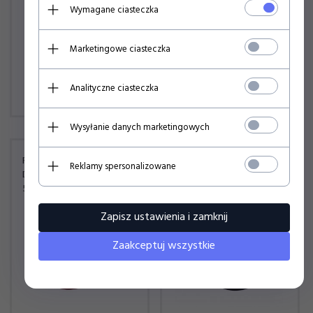
Wymagane ciasteczka
Marketingowe ciasteczka
109,
00
PLN
109,
00
PLN
Analityczne ciasteczka
Wysyłanie danych marketingowych
FC BARCELONA CZAPKA Z
FC BARCELONA CZAPKA Z
Reklamy spersonalizowane
DASZKIEM TRUCKER
DASZKIEM BEJSBOLÓWKA
5001GOP
5001GOM
Zapisz ustawienia i zamknij
Zaakceptuj wszystkie