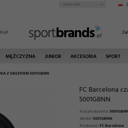
currency_h
POLSKI ZŁOTY
Zal
s.pl
MĘŻCZYZNA
JUNIOR
AKCESORIA
SPORT
KA Z DASZKIEM 5001GBNN
FC Barcelona cz
5001GBNN
Kod producenta:
5001GBN
Model:
5001GBNN
Producent:
FC Barcelona