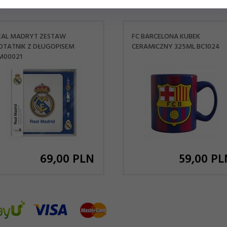
EAL MADRYT ZESTAW
FC BARCELONA KUBEK
OTATNIK Z DŁUGOPISEM
CERAMICZNY 325ML BC1024
M00021
69,
00
PLN
59,
00
PL