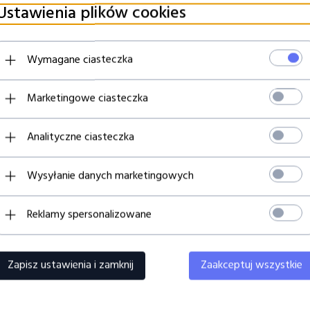
Ustawienia plików cookies
AL MADRYT PLECAK SPORTOWY
FC BARCELONA PLECAK SPORT
Wymagane ciasteczka
MIEJSCEM NA LAPTOPA
Z MIEJSCEM NA LAPTOPA
2469820
642485820
Marketingowe ciasteczka
Analityczne ciasteczka
Wysyłanie danych marketingowych
169,
00
PLN
199,
00
P
Reklamy spersonalizowane
Zapisz ustawienia i zamknij
Zaakceptuj wszystkie
nci, którzy kupili ten produkt wybrali równi