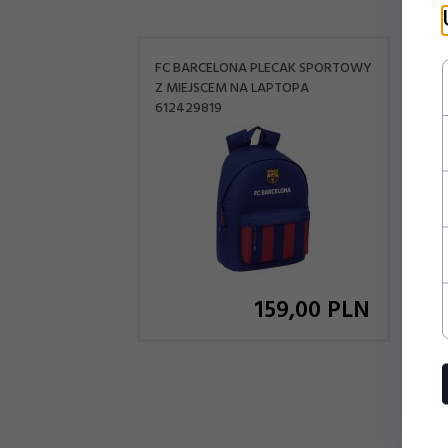
FC BARCELONA PLECAK SPORTOWY
RE
Z MIEJSCEM NA LAPTOPA
Z 
612429819
64
159,
00
PLN
Klie