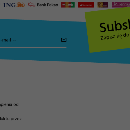
Subs
Zapisz się d
-mail --
pienia od
duktu przez