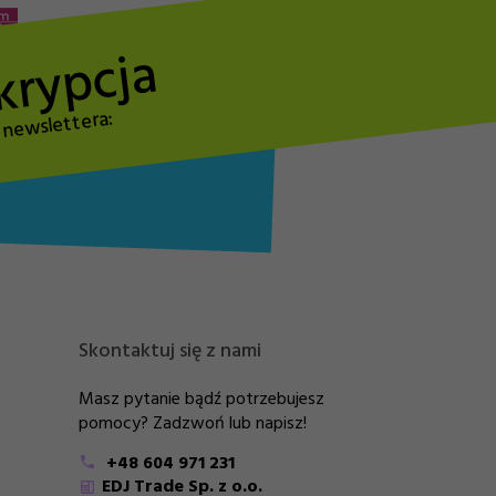
krypcja
o newslettera:
Skontaktuj się z nami
Masz pytanie bądź potrzebujesz
pomocy? Zadzwoń lub napisz!
+48 604 971 231
EDJ Trade Sp. z o.o.