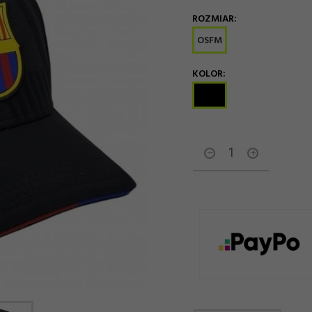
ROZMIAR:
options[11]
OSFM
KOLOR:
options[13]