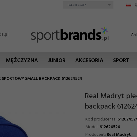
currency_h
POLSKI ZŁOTY
Zal
s.pl
MĘŻCZYZNA
JUNIOR
AKCESORIA
SPORT
K SPORTOWY SMALL BACKPACK 612624524
Real Madryt ple
backpack 61262
Kod producenta:
61262452
Model:
612624524
Producent:
Real Madryt