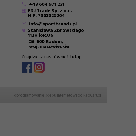
+48 604 971 231
EDJ Trade Sp. z o.o.
NIP: 7963025204
info@sportbrands.pl
Stanisława Zbrowskiego
112H lok.U6
26-600 Radom,
woj. mazowieckie
Znajdziesz nas również tutaj:
oprogramowanie sklepu internetowego
RedCart.pl