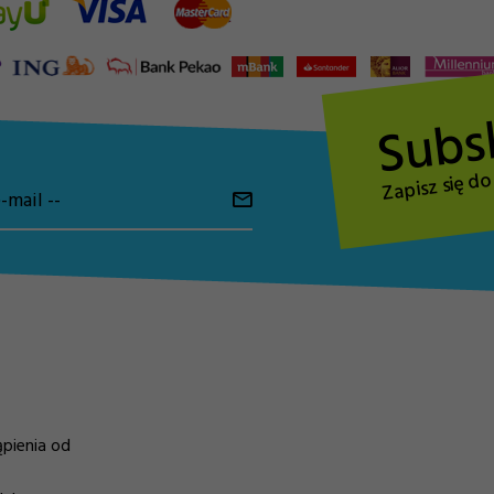
Subs
Zapisz się d
-mail --
pienia od