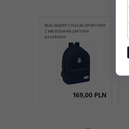
REAL MADRYT PLECAK SPORTOWY
EL
Z MIEJSCEM NA LAPTOPA
RO
642469820
169,
00
PLN