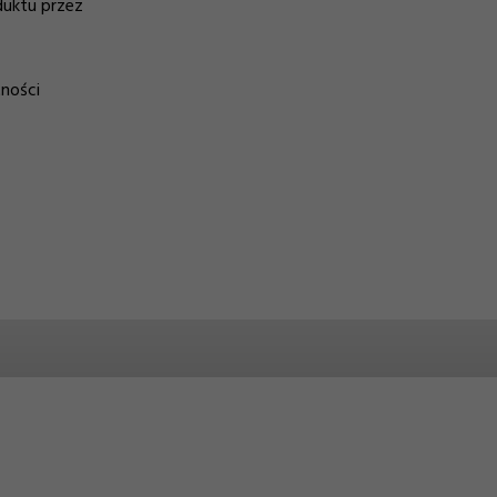
duktu przez
tności