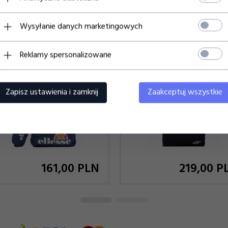
Polecamy
Wysyłanie danych marketingowych
LESSE PLECAK Z PIÓRNIKIEM
ELLESSE PLECAK SAZINO BACKP
Reklamy spersonalizowane
LBY BACKPACK SAAY0591429
SAVA3600011
Zapisz ustawienia i zamknij
Zaakceptuj wszystkie
161,
00
PLN
219,
00
P