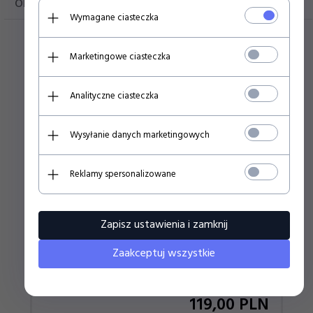
OPINIE KLIENTÓW
Wymagane ciasteczka
Marketingowe ciasteczka
Polecamy
Analityczne ciasteczka
FC LIVERPOOL PIŁKA NOŻNA 7009800
Wysyłanie danych marketingowych
Reklamy spersonalizowane
Zapisz ustawienia i zamknij
Zaakceptuj wszystkie
119,
00
PLN