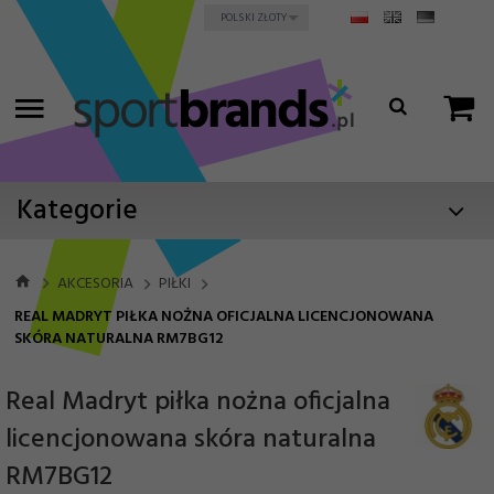
currency_h
POLSKI ZŁOTY
Kategorie
AKCESORIA
PIŁKI
REAL MADRYT PIŁKA NOŻNA OFICJALNA LICENCJONOWANA
SKÓRA NATURALNA RM7BG12
Real Madryt piłka nożna oficjalna
licencjonowana skóra naturalna
RM7BG12