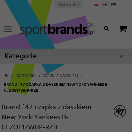
currency_h
POLSKI ZŁOTY
Kategorie
AKCESORIA
CZAPKI Z DASZKIEM
BRAND `47 CZAPKA Z DASZKIEM NEW YORK YANKEES B-
CLZOE17WBP-RZB
Brand `47 czapka z daszkiem
New York Yankees B-
CLZOE17WBP-RZB