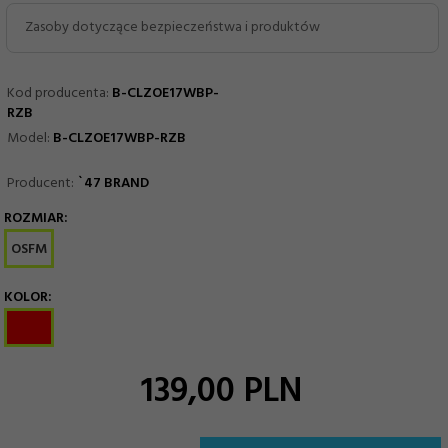
Zasoby dotyczące bezpieczeństwa i produktów
Kod producenta:
B-CLZOE17WBP-
RZB
Model:
B-CLZOE17WBP-RZB
Producent:
`47 BRAND
ROZMIAR:
options[11]
OSFM
KOLOR:
options[13]
139,
00
PLN