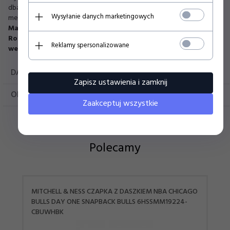
dbałością o szczegóły. Prezentowany produkt posiada komplet
Wysyłanie danych marketingowych
metek producenta.
Materiał:
85% akryl, 15% wełna
Rozmiar OSFM (58 cm) - istnieje możliwość regulacji obwodu
Reklamy spersonalizowane
według własnych potrzeb.
DANE TECHNICZNE
Zapisz ustawienia i zamknij
OPINIE KLIENTÓW
Zaakceptuj wszystkie
Polecamy
MITCHELL & NESS CZAPKA Z DASZKIEM NBA CHICAGO
BULLS DAY ONE SNAPBACK BULLS 6HSSMM19224-
CBUWHBK