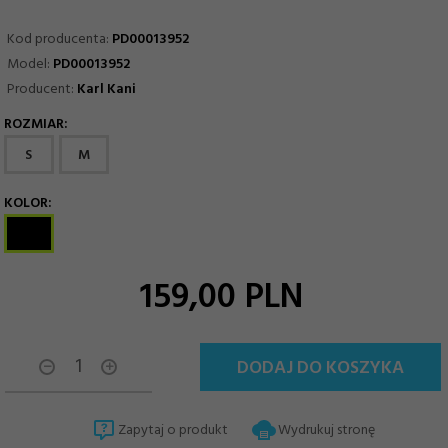
Kod producenta:
PD00013952
Model:
PD00013952
Producent:
Karl Kani
ROZMIAR:
options[11]
S
M
KOLOR:
options[13]
159,
00
PLN
DODAJ DO KOSZYKA
Zapytaj o produkt
Wydrukuj stronę