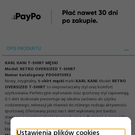
OPIS PRODUKTU
KARL KANI T-SHIRT MĘSKI
Model: RETRO OVERSIZED T-SHIRT
Numer katalogowy: PD00013952
Nowy, oryginalny,
t-shirt męski
marki
KARL KANI
. Model
RETRO
OVERSIZED T-SHIRT
to niepowtarzalny styl oraz komfort
użytkowania. Perfekcyjne wykonanie oraz sportowy styl zapewniają,
iż t-shirt doskonale prezentuje się. Idealna zarówno do użytku
codziennego, rekreacji jak również do różnego rodzaju aktywności
sportowej. Oferowany przez nas t-shirt wykonany jest bardzo
starannie z wysokiej jakości materiału oraz z dbałością o szczegóły.
Funkcjonalny i perfekcyjnie wykonany spełni oczekiwania i wymagania
klienta. Prezentowany produkt posiada komplet metek producenta.
Ustawienia plików cookies