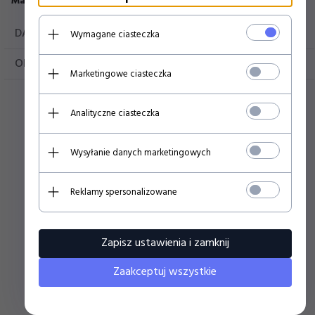
Materiał:
10
0% bawełna
DANE TECHNICZNE
Wymagane ciasteczka
OPINIE KLIENTÓW
Marketingowe ciasteczka
Analityczne ciasteczka
Polecamy
Wysyłanie danych marketingowych
Reklamy spersonalizowane
ELLESSE T-SHIRT MĘSKI CZARNY SL PRADO
SHC07405011
Zapisz ustawienia i zamknij
Zaakceptuj wszystkie