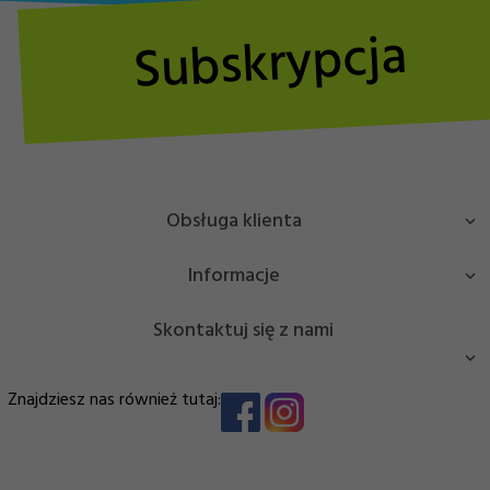
Subskrypcja
Obsługa klienta
Informacje
Skontaktuj się z nami
Masz pytanie bądź potrzebujesz pomocy? Zadzwoń lub
Znajdziesz nas również tutaj:
napisz!
EDJ Trade Sp. z o.o.
NIP: 7963025204
info@sportbrands.pl
Stanisława Zbrowskiego