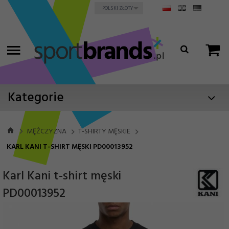
currency_h
POLSKI ZŁOTY
Kategorie
MĘŻCZYZNA
T-SHIRTY MĘSKIE
KARL KANI T-SHIRT MĘSKI PD00013952
Karl Kani t-shirt męski
PD00013952