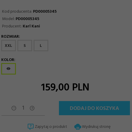
Kod producenta:
PD00005345
Model:
PD00005345
Producent:
Karl Kani
ROZMIAR:
options[11]
XXL
S
L
KOLOR:
options[13]
159,
00
PLN
DODAJ DO KOSZYKA
Zapytaj o produkt
Wydrukuj stronę