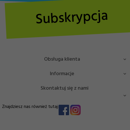
Subskrypcja
Obsługa klienta
Informacje
Skontaktuj się z nami
Masz pytanie bądź potrzebujesz pomocy? Zadzwoń lub
Znajdziesz nas również tutaj:
napisz!
EDJ Trade Sp. z o.o.
NIP: 7963025204
info@sportbrands.pl
Stanisława Zbrowskiego