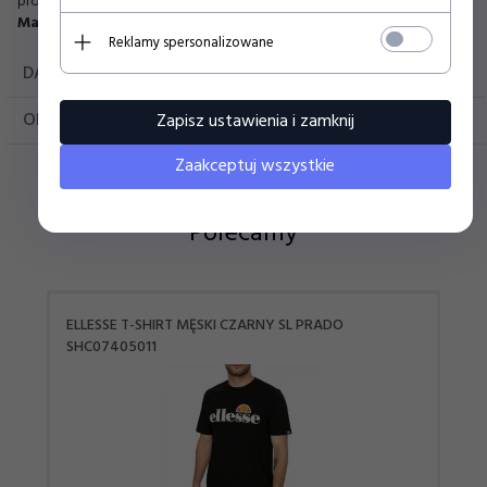
producenta.
Materiał:
10
0% bawełna
Reklamy spersonalizowane
DANE TECHNICZNE
OPINIE KLIENTÓW
Zapisz ustawienia i zamknij
Zaakceptuj wszystkie
Polecamy
ELLESSE T-SHIRT MĘSKI CZARNY SL PRADO
SHC07405011