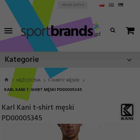
currency_h
POLSKI ZŁOTY
Kategorie
MĘŻCZYZNA
T-SHIRTY MĘSKIE
KARL KANI T-SHIRT MĘSKI PD00005345
Karl Kani t-shirt męski
PD00005345