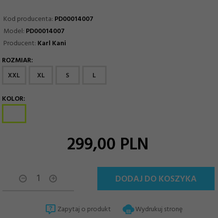
Kod producenta:
PD00014007
Model:
PD00014007
Producent:
Karl Kani
ROZMIAR:
options[11]
XXL
XL
S
L
KOLOR:
options[13]
299,
00
PLN
DODAJ DO KOSZYKA
Zapytaj o produkt
Wydrukuj stronę