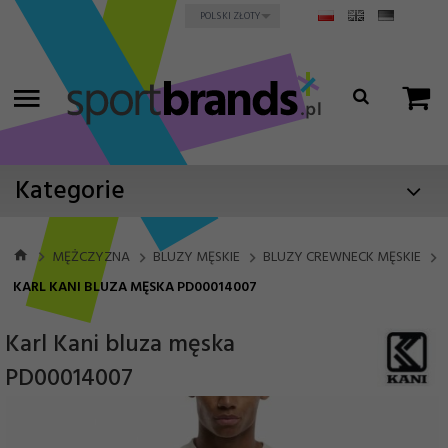
currency_h
POLSKI ZŁOTY
Kategorie
MĘŻCZYZNA
BLUZY MĘSKIE
BLUZY CREWNECK MĘSKIE
KARL KANI BLUZA MĘSKA PD00014007
Karl Kani bluza męska
PD00014007