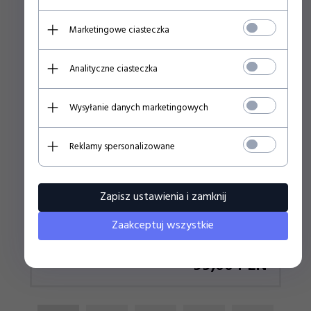
Marketingowe ciasteczka
Polecamy
Analityczne ciasteczka
Wysyłanie danych marketingowych
REAL MADRYT SZALIK KIBICA KNITTED SCARF 32ND
RM4BUF32
Reklamy spersonalizowane
Zapisz ustawienia i zamknij
Zaakceptuj wszystkie
99,
00
PLN