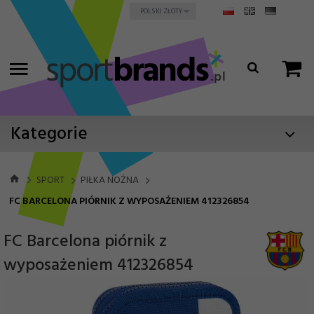
currency_h
POLSKI ZŁOTY
Kategorie
SPORT
PIŁKA NOŻNA
FC BARCELONA PIÓRNIK Z WYPOSAŻENIEM 412326854
FC Barcelona piórnik z
wyposażeniem 412326854