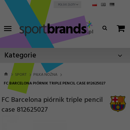
currency_h
POLSKI ZŁOTY
Kategorie
SPORT
PIŁKA NOŻNA
FC BARCELONA PIÓRNIK TRIPLE PENCIL CASE 812625027
FC Barcelona piórnik triple pencil
case 812625027