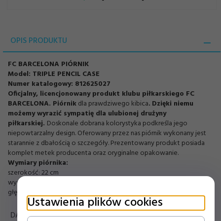
OPIS PRODUKTU
FC BARCELONA PIÓRNIK
Model: TRIPLE PENCIL CASE
Numer katalogowy: 812625027
Oficjalny, licencjonowany produkt klubu piłkarskiego FC
BARCELONA. Piórnik
dla prawdziwego kibica
.
Dzięki niemu
możemy wyrazić sympatię dla ulubionej drużyny
piłkarskiej.
Doskonale dobrana kolorystyka podkreśla jego
niepowtarzalny design. Oferowany przez nas piórnik wykonany jest
starannie z dbałością o szczegóły. Prezentowany produkt posiada
komplet metek producenta oraz oryginalne opakowanie.
Wymiary piórnika:
szerokość: 22 cm
wysokość: 6 cm
głębokość: 8,5 cm
Ustawienia plików cookies
DANE TECHNICZNE