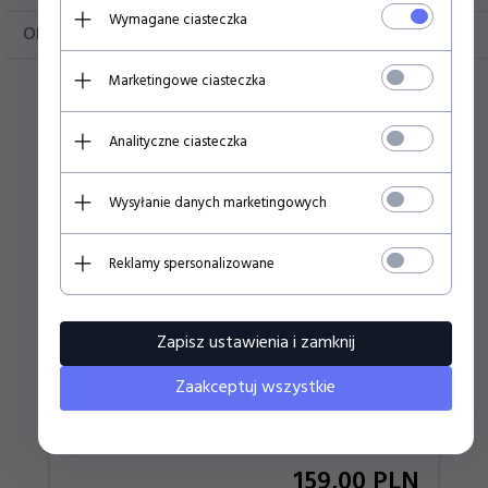
Wymagane ciasteczka
OPINIE KLIENTÓW
Marketingowe ciasteczka
Polecamy
Analityczne ciasteczka
Wysyłanie danych marketingowych
FC BARCELONA PLECAK SPORTOWY Z MIEJSCEM NA
LAPTOPA 612429819
Reklamy spersonalizowane
Zapisz ustawienia i zamknij
Zaakceptuj wszystkie
159,
00
PLN